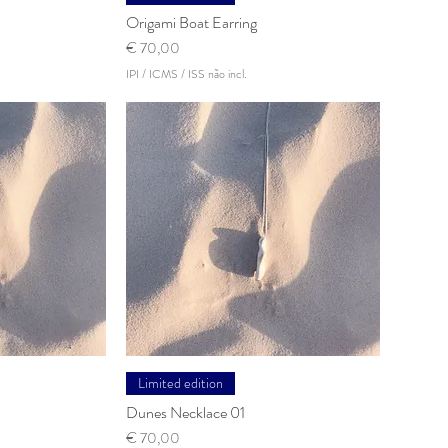
Origami Boat Earring
Preço
€ 70,00
IPI / ICMS / ISS não incl.
rápida
Visualização rápida
Limited edition
Dunes Necklace 01
Preço
€ 70,00