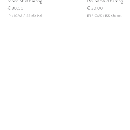
Moon Stud Earring
Visualização rápida
Round Stud Earring
Visualização 
Preço
Preço
€ 30,00
€ 30,00
IPI / ICMS / ISS não incl.
IPI / ICMS / ISS não incl.