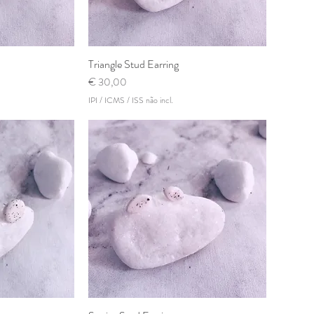
rápida
Triangle Stud Earring
Visualização rápida
Preço
€ 30,00
IPI / ICMS / ISS não incl.