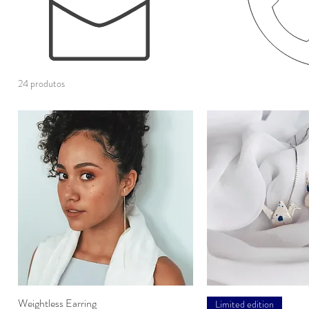
24 produtos
Weightless Earring
Visualização rápida
Visualização 
Limited edition