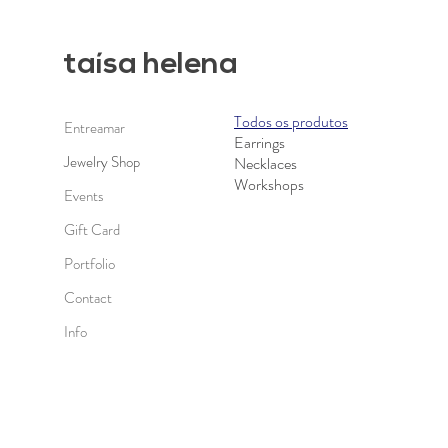
taísa h
elena
Todos os produtos
Entreamar
Earrings
Jewelry Shop
Necklaces
Workshops
Events
Gift Card
Portfolio
Contact
Info