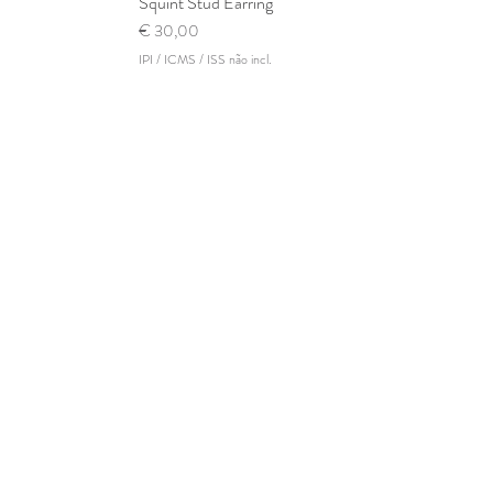
rápida
Squint Stud Earring
Visualização rápida
Preço
€ 30,00
IPI / ICMS / ISS não incl.